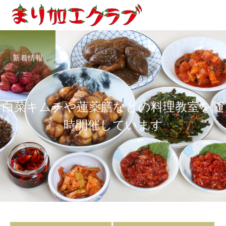
新着情報
白
菜
キ
ム
チ
や
蓮
薬
膳
な
ど
の
料
理
教
室
を
随
時
開
催
し
て
い
ま
す